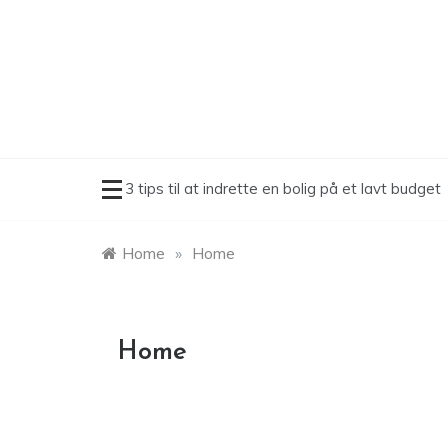
Skip
to
content
3 tips til at indrette en bolig på et lavt budget
Home
»
Home
Home