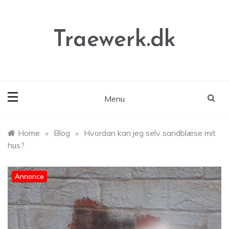
Skip
to
content
Traewerk.dk
Menu
Home
»
Blog
»
Hvordan kan jeg selv sandblæse mit
hus?
Annonce