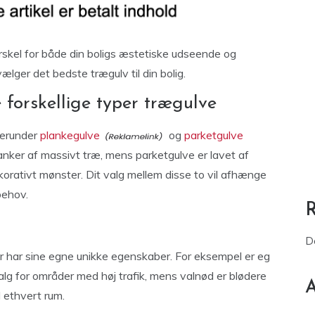
orskel for både din boligs æstetiske udseende og
vælger det bedste trægulv til din bolig.
 forskellige typer trægulve
herunder
plankegulve
og
parketgulve
lanker af massivt træ, mens parketgulve er lavet af
ekorativt mønster. Dit valg mellem disse to vil afhænge
behov.
D
er har sine egne unikke egenskaber. For eksempel er eg
 valg for områder med høj trafik, mens valnød er blødere
A
l ethvert rum.