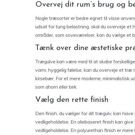
Overvej dit rum’s brug og b
Nogle træsorter er bedre egnet til visse anvende
udsat for tung belastning, skal du overveje et h
områder, som soveværelser, kan du vælge et blø
Tænk over dine æstetiske pr
Trægulve kan være med til at skabe forskellige 
varm, hyggelig følelse, kan du overveje et træ
kirsebær. For et mere moderne, minimalistisk u
som ahorn eller birk.
Vælg den rette finish
Den finish, du vælger for dit trægulv, kan hav
vedligeholdelse. En oliebaseret finish kan giv
vedligeholdelse. En polyurethan finish er mere