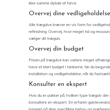
ikke samme dybde af farve.
Overvej dine vedligeholdels
Alle trægulve kræver en vis form for vedligeho
refinishing. Overvej, hvor meget tid og ressource
vælger dit trægulv.
Overvej din budget
Prisen på trægulve kan variere meget afhængigt
have et klart budget i tankerne, før du begynd
installation og vedligeholdelse, når du fastsætt
Konsulter en ekspert
Hvis du er usikker på, hvilken type trægulv der
konsultere en ekspert. En erfaren gulvleverandør
baseret på dine specifikke behov og præferenc