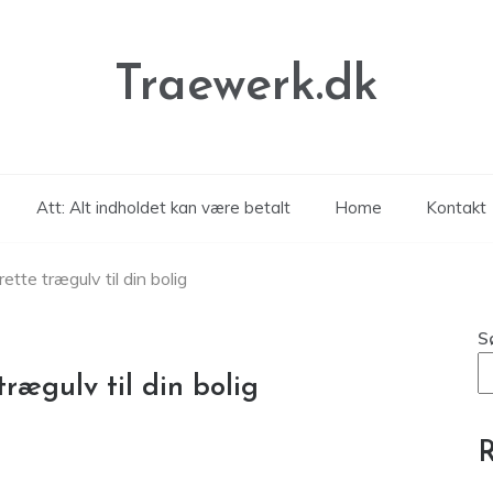
Traewerk.dk
Att: Alt indholdet kan være betalt
Home
Kontakt
tte trægulv til din bolig
S
rægulv til din bolig
R