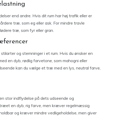
elastning
lser end andre. Hvis dit rum har høj trafik eller er
årdere træ, som eg eller ask. For mindre travle
dere træ, som fyr eller gran.
æferencer
stilarter og stemninger i et rum. Hvis du ønsker en
 med en dyb, rødlig farvetone, som mahogni eller
dseende kan du vælge et træ med en lys, neutral farve,
e en stor indflydelse på dets udseende og
e træet en dyb, rig farve, men kræver regelmæssig
 holdbar og kræver mindre vedligeholdelse, men giver