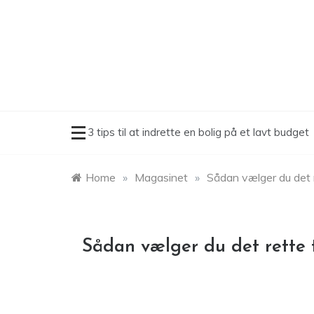
Skip
to
content
3 tips til at indrette en bolig på et lavt budget
Home
»
Magasinet
»
Sådan vælger du det re
Sådan vælger du det rette t