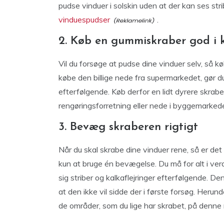
pudse vinduer i solskin uden at der kan ses st
vinduespudser
.
2. Køb en gummiskraber god i k
Vil du forsøge at pudse dine vinduer selv, så k
købe den billige nede fra supermarkedet, gør d
efterfølgende. Køb derfor en lidt dyrere skrabe
rengøringsforretning eller nede i byggemarkede
3. Bevæg skraberen rigtigt
Når du skal skrabe dine vinduer rene, så er det
kun at bruge én bevægelse. Du må for alt i ver
sig striber og kalkaflejringer efterfølgende. D
at den ikke vil sidde der i første forsøg. Herun
de områder, som du lige har skrabet, på denne 