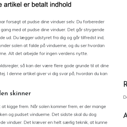
 har forsøgt at pudse dine vinduer selv. Du forbereder
r i gang med at pudse dine vinduer. Det går strygende
de ud. Du lægger udstyret fra dig og går tilfredst ind,
ynder solen at falde på vinduerne, og du ser hvordan
rne. Alt det arbejde for ingen verdens nytte.
ldsregler, så kan der være flere gode grunde til at dine
tej. I denne artikel giver vi dig svar på, hvordan du kan
len skinner
D
 at kigge frem. Når solen kommer frem, er der mange
ækken og pudset vinduerne. Det sidste skal du dog
A
e vinduer. Det kræver en helt særlig teknik, at kunne