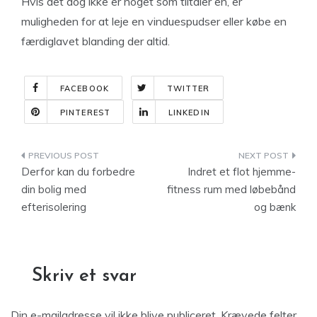
Hvis det dog ikke er noget som tiltaler en, er
muligheden for at leje en vinduespudser eller købe en
færdiglavet blanding der altid.
FACEBOOK
TWITTER
PINTEREST
LINKEDIN
Indlægsnavigation
Derfor kan du forbedre
Indret et flot hjemme-
din bolig med
fitness rum med løbebånd
efterisolering
og bænk
Skriv et svar
Din e-mailadresse vil ikke blive publiceret.
Krævede felter