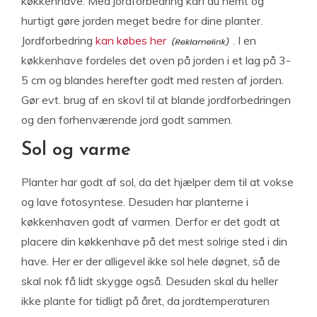
køkkenhave. Med jordforbedring kan du nemt og
hurtigt gøre jorden meget bedre for dine planter.
Jordforbedring
kan købes her
. I en
køkkenhave fordeles det oven på jorden i et lag på 3-
5 cm og blandes herefter godt med resten af jorden.
Gør evt. brug af en skovl til at blande jordforbedringen
og den forhenværende jord godt sammen.
Sol og varme
Planter har godt af sol, da det hjælper dem til at vokse
og lave fotosyntese. Desuden har planterne i
køkkenhaven godt af varmen. Derfor er det godt at
placere din køkkenhave på det mest solrige sted i din
have. Her er der alligevel ikke sol hele døgnet, så de
skal nok få lidt skygge også. Desuden skal du heller
ikke plante for tidligt på året, da jordtemperaturen