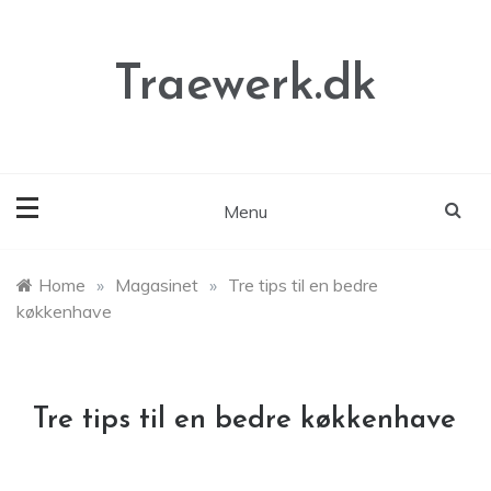
Skip
to
content
Traewerk.dk
Menu
Home
»
Magasinet
»
Tre tips til en bedre
køkkenhave
Tre tips til en bedre køkkenhave