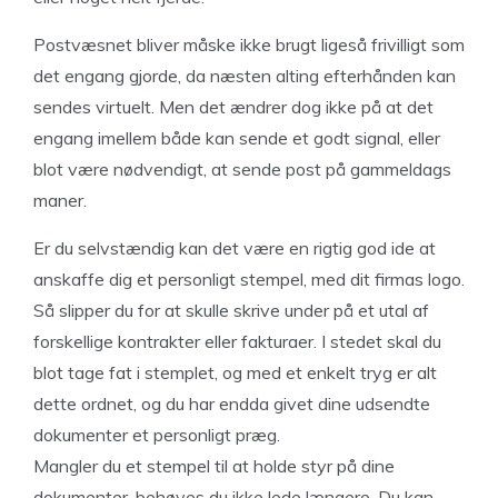
Postvæsnet bliver måske ikke brugt ligeså frivilligt som
det engang gjorde, da næsten alting efterhånden kan
sendes virtuelt. Men det ændrer dog ikke på at det
engang imellem både kan sende et godt signal, eller
blot være nødvendigt, at sende post på gammeldags
maner.
Er du selvstændig kan det være en rigtig god ide at
anskaffe dig et personligt stempel, med dit firmas logo.
Så slipper du for at skulle skrive under på et utal af
forskellige kontrakter eller fakturaer. I stedet skal du
blot tage fat i stemplet, og med et enkelt tryg er alt
dette ordnet, og du har endda givet dine udsendte
dokumenter et personligt præg.
Mangler du et stempel til at holde styr på dine
dokumenter, behøves du ikke lede længere. Du kan