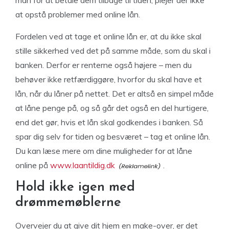
man for at betale dem tilbage til tiden, plejer der ikke
at opstå problemer med online lån.
Fordelen ved at tage et online lån er, at du ikke skal
stille sikkerhed ved det på samme måde, som du skal i
banken. Derfor er renterne også højere – men du
behøver ikke retfærdiggøre, hvorfor du skal have et
lån, når du låner på nettet. Det er altså en simpel måde
at låne penge på, og så går det også en del hurtigere,
end det gør, hvis et lån skal godkendes i banken. Så
spar dig selv for tiden og besværet – tag et online lån.
Du kan læse mere om dine muligheder for at låne
online på
www.laantildig.dk
.
Hold ikke igen med
drømmemøblerne
Overvejer du at give dit hjem en make-over, er det