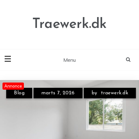
Skip
to
content
Traewerk.dk
Menu
Annonce
Annonce
Annonce
Blog
marts 7, 2026
by
traewerk.dk