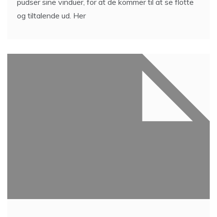
pudser sine vinduer, for at de kommer til at se flotte
og tiltalende ud. Her