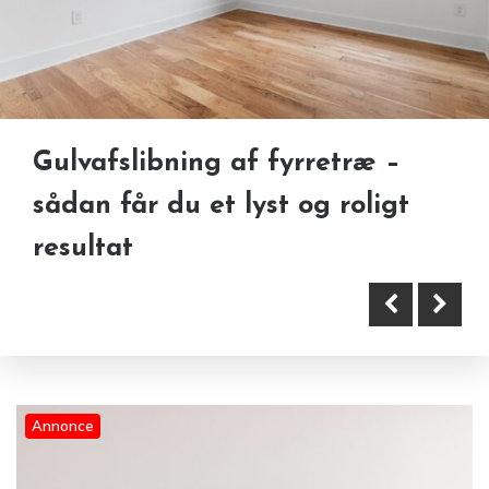
Gulvafslibning af fyrretræ –
Derfor vælger mange at
Sådan håndteres et dødsbo på
sådan får du et lyst og roligt
renovere møbler frem for at
en respektfuld måde
resultat
købe nyt
Annonce