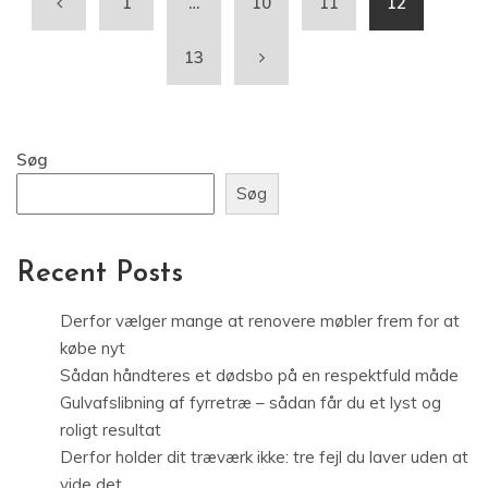
1
…
10
11
12
13
Søg
Søg
Recent Posts
Derfor vælger mange at renovere møbler frem for at
købe nyt
Sådan håndteres et dødsbo på en respektfuld måde
Gulvafslibning af fyrretræ – sådan får du et lyst og
roligt resultat
Derfor holder dit træværk ikke: tre fejl du laver uden at
vide det